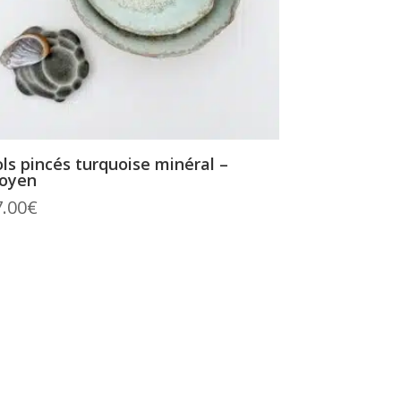
ls pincés turquoise minéral –
oyen
7.00
€