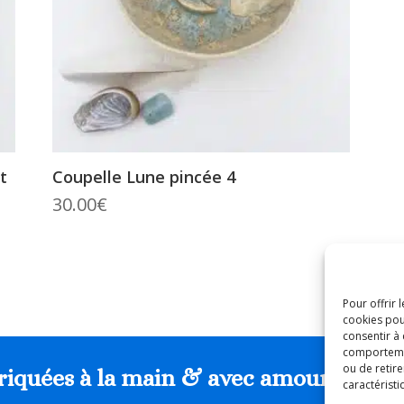
t
Coupelle Lune pincée 4
30.00
€
Pour offrir 
cookies pou
consentir à
comportement
ou de retire
riquées à la main & avec amour en Fra
caractéristi