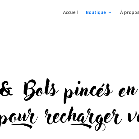
Accueil
Boutique
À propo
 & Bols pincés en
e pour recharger v