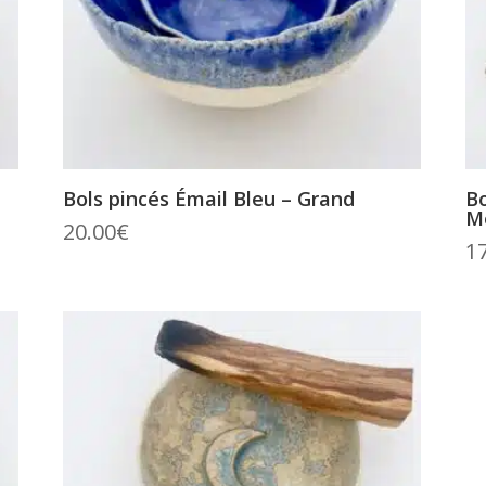
Bols pincés Émail Bleu – Grand
Bo
M
20.00
€
1