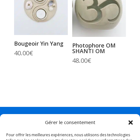
Bougeoir Yin Yang
Photophore OM
SHANTI OM
40.00
€
48.00
€
Fabriquées à la main & avec
Gérer le consentement
amour en France.
Pour offrir les meilleures expériences, nous utilisons des technologies