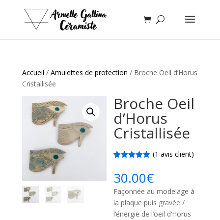
Accueil
/
Amulettes de protection
/ Broche Oeil d’Horus
Cristallisée
Broche Oeil
d’Horus
Cristallisée
(
1
avis client)
Noté
1
5.00
sur 5
30.00
€
basé sur
notation
Façonnée au modelage à
client
la plaque puis gravée /
l’énergie de l’oeil d’Horus