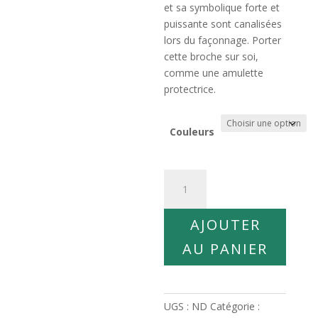
et sa symbolique forte et
puissante sont canalisées
lors du façonnage. Porter
cette broche sur soi,
comme une amulette
protectrice.
Couleurs
quantité
de
Broche
AJOUTER
Oeil
d’Horus
AU PANIER
Cristallisée
UGS :
ND
Catégorie :