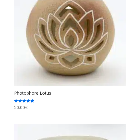
Photophore Lotus
50.00
€
Note
5.00
sur 5