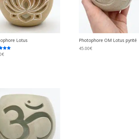
ophore Lotus
Photophore OM Lotus pyrité
45.00
€
0
€
5