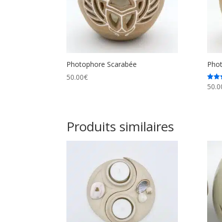
Photophore Scarabée
Phot
50.00
€
50.0
Note
5.00
sur 
Produits similaires