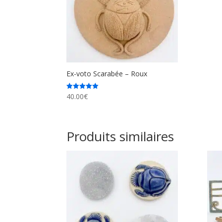
Ex-voto Scarabée – Roux
40.00
€
Note
5.00
sur 5
Produits similaires