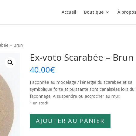
Accueil
Boutique
À propo
abée – Brun
Ex-voto Scarabée – Brun
40.00
€
Façonnée au modelage / l’énergie du scarabée et sa
symbolique forte et puissante sont canalisées lors du
façonnage. A suspendre ou accrocher au mur.
1 en stock
quantité
AJOUTER AU PANIER
de
Ex-