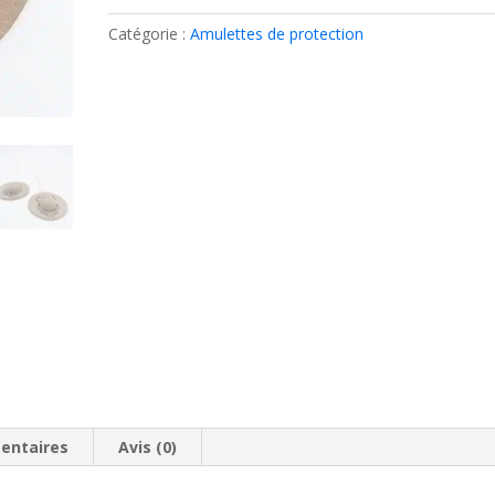
voto
Scarabée
Catégorie :
Amulettes de protection
-
Brun
entaires
Avis (0)